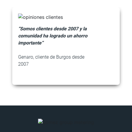
tes desde 2007 y la
a logrado un ahorro
“Son muy eficace
precio es muy ra
Ane, cliente de 
nte de Burgos desde