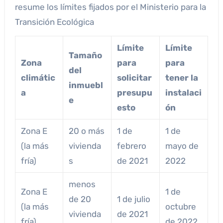
resume los límites fijados por el Ministerio para la
Transición Ecológica
Límite
Límite
Tamaño
Zona
para
para
del
climátic
solicitar
tener la
inmuebl
a
presupu
instalaci
e
esto
ón
Zona E
20 o más
1 de
1 de
(la más
vivienda
febrero
mayo de
fría)
s
de 2021
2022
menos
Zona E
1 de
de 20
1 de julio
(la más
octubre
vivienda
de 2021
fría)
de 2022