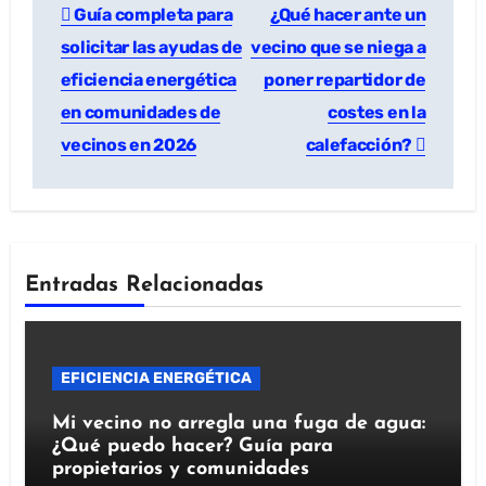
Guía completa para
¿Qué hacer ante un
solicitar las ayudas de
vecino que se niega a
eficiencia energética
poner repartidor de
en comunidades de
costes en la
vecinos en 2026
calefacción?
Entradas Relacionadas
EFICIENCIA ENERGÉTICA
Mi vecino no arregla una fuga de agua:
¿Qué puedo hacer? Guía para
propietarios y comunidades