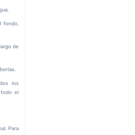
gua.
l fondo.
 largo de
berías.
dos los
 todo el
al. Para