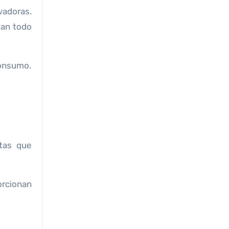
vadoras.
tan todo
 consumo.
tas que
rcionan