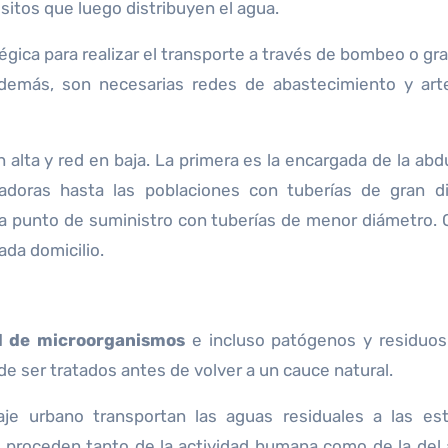
ósitos que luego distribuyen el agua.
gica para realizar el transporte a través de bombeo o grac
Además, son necesarias redes de abastecimiento y art
n alta y red en baja. La primera es la encargada de la abd
izadoras hasta las poblaciones con tuberías de gran d
a punto de suministro con tuberías de menor diámetro. C
ada domicilio.
d de microorganismos
e incluso patógenos y residuo
 de ser tratados antes de volver a un cauce natural.
aje urbano transportan las aguas residuales a las es
s proceden tanto de la actividad humana como de la del