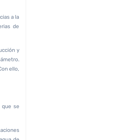
ias a la
erias de
ucción y
iámetro.
on ello,
s que se
taciones
 agua de