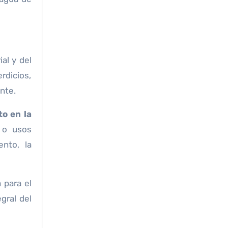
al y del
rdicios,
nte.
o en la
o o usos
ento, la
 para el
gral del