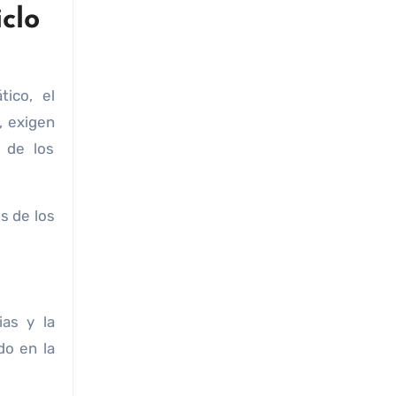
clo
tico, el
, exigen
 de los
s de los
ias y la
do en la