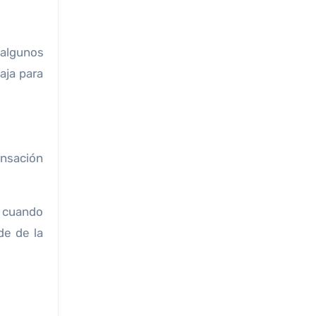
 algunos
aja para
ensación
s cuando
de de la